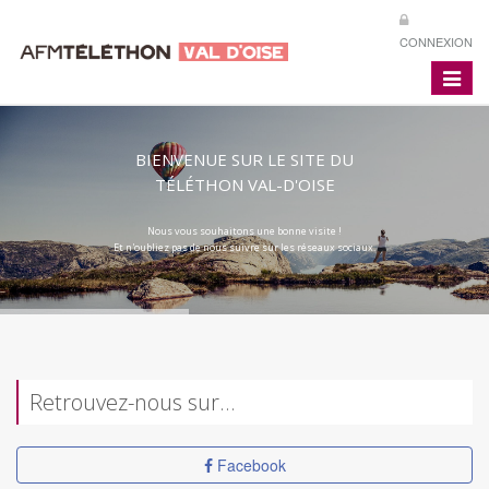
CONNEXION
Toggle
navigat
BIENVENUE SUR LE SITE DU
TÉLÉTHON VAL-D'OISE
Nous vous souhaitons une bonne visite !
Et n'oubliez pas de nous suivre sur les réseaux sociaux.
Retrouvez-nous sur…
Facebook