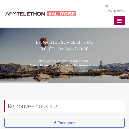
CONNEXION
Toggle
navigat
BIENVENUE SUR LE SITE DU
TÉLÉTHON VAL-D'OISE
Nous vous souhaitons une bonne visite !
Et n'oubliez pas de nous suivre sur les réseaux sociaux.
Retrouvez-nous sur…
Facebook