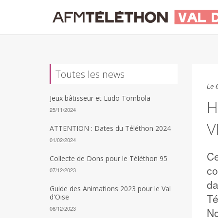
Toutes les news
Le 6
Jeux bâtisseur et Ludo Tombola
H
25/11/2024
V
ATTENTION : Dates du Téléthon 2024
01/02/2024
Ce
Collecte de Dons pour le Téléthon 95
co
07/12/2023
da
Guide des Animations 2023 pour le Val
Té
d'Oise
06/12/2023
No